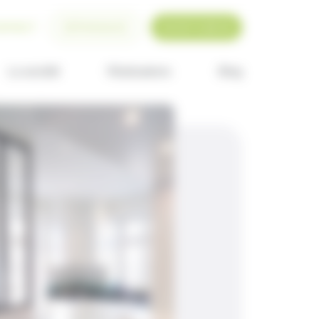
NTACT
DÉPANNAGE
02 40 71 86 43
La société
Réalisations
Blog