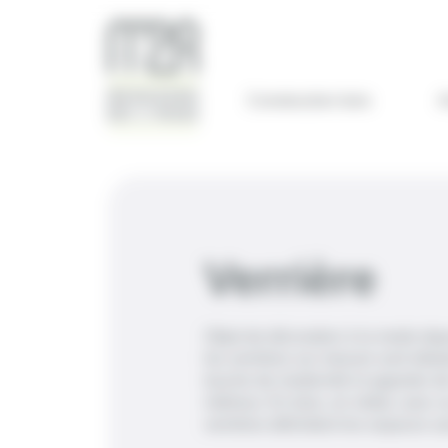
Panneau de gestion des cookies
Construction bois
A
Verrière
Objet de décoration à la mode dep
les verrières sur mesure sont idéa
touche de modernité et apporter de
intérieur. En bois, en métal, avec o
verrières délimitent les espaces sa