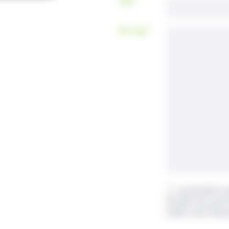
Ville
*
Message
*
RGPD
*
Les informations rec
des 2 Rives pour vous pe
au RGPD, vous pouvez exe
rectifier en nous contactan
reCPATCHA