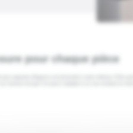
esure pour chaque pièce
e pour apporter élégance et luminosité à votre intérieur. Elles p
ur mesure est que l’on peut s’adapter à un mur existant en réno