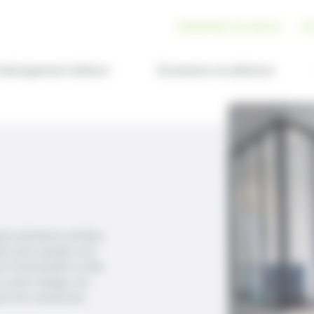
DEMANDE DE DEVIS
CO
ménagement intérieur
Ouvertures et extérieurs
uis plusieurs années,
les pour ajouter une
 la luminosité à votre
u sans vitrage, les
ns les cloisonner.