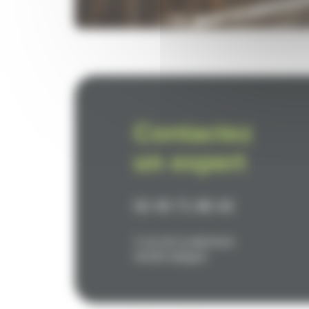
Contactez
un expert
02 40 71 86 43
2 rue de la pépiniere
44190 Gétigné