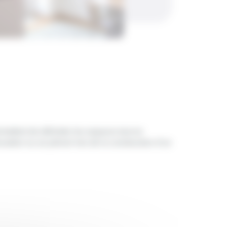
ermettent de délimiter les espaces tout en
vation ou se prévoir lors de la construction d’un