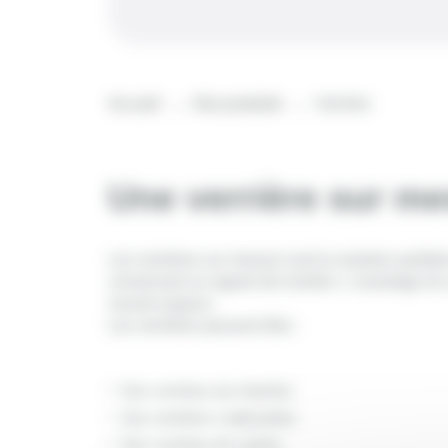
Accueil
Nos produits
Verrière
Une verrière sur m
Les verrières sur mesure sont la solution parfait
conservant un apport de lumière. L’avantage du s
nouvel espace.
Les verrières peuvent être :
Des verrières de chambre
Des verrières coulissantes
Des verrières de cuisine